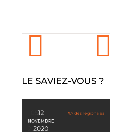
LE SAVIEZ-VOUS ?
05
22
12
Aides régionales
DÉCEMBRE
NOVEMBRE
MARS
2021
2020
2020