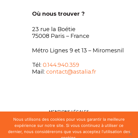
Où nous trouver ?
23 rue la Boétie
75008 Paris – France
Métro Lignes 9 et 13 – Miromesnil
Tél:
0.144.940.359
Mail:
contact@astalia.fr
MENTIONS LÉGALES
Nous utilisons des cookies pour vous garantir la meilleure
FAQ
expérience sur notre site. Si vous continuez à utiliser ce
dernier, nous considérerons que vous acceptez l'utilisation des
DÉVELOPPEMENT PAR L’AGENCE SHOKOLA
cookies.