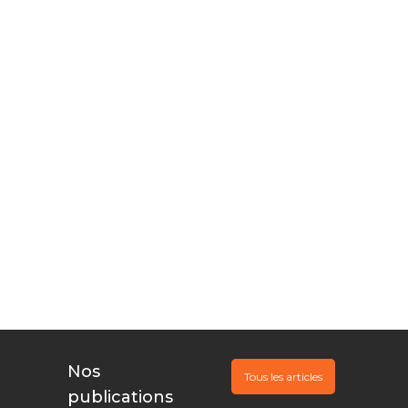
Les aides
publiques à votre
©
portée
Vous innovez,
Nous
documentons, Ils
financent
Nos
Tous les articles
publications