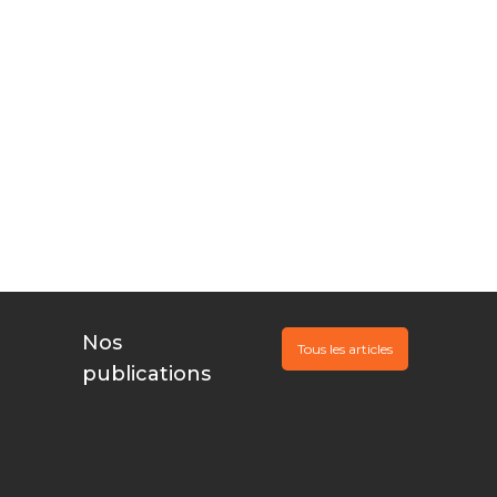
©
portée
Vous innovez,
Nous
documentons, Ils
financent
Nos
Tous les articles
publications