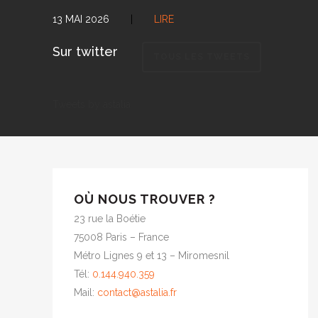
13 MAI 2026
|
LIRE
Sur twitter
TOUS LES TWEETS
Tweets by astalia
OÙ NOUS TROUVER ?
23 rue la Boétie
75008 Paris – France
Métro Lignes 9 et 13 – Miromesnil
Tél:
0.144.940.359
Mail:
contact@astalia.fr