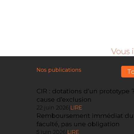
Vous 
Nos publications
To
CIR : dotations d’un prototype 
cause d’exclusion
22 juin 2026
|
LIRE
Remboursement immédiat du C
faculté, pas une obligation
5 juin 2026
|
LIRE