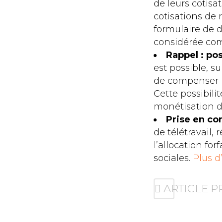
de leurs cotisa
cotisations de 
formulaire de 
considérée co
Rappel : po
est possible, s
de compenser l
Cette possibili
monétisation d
Prise en co
de télétravail, 
l’allocation fo
sociales.
Plus d
ARTICLE 