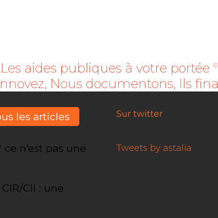
Les aides publiques à votre portée
©
innovez, Nous documentons, Ils fin
Sur twitter
us les articles
? ce n’est pas une
Tweets by astalia
IR/CII : une