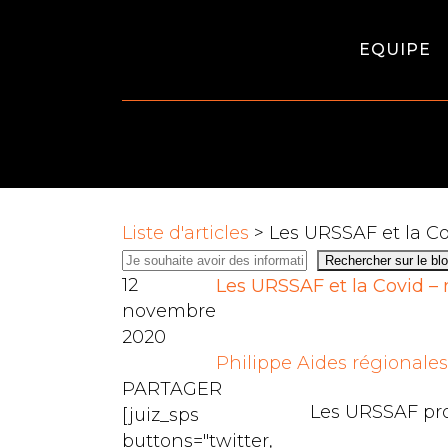
EQUIPE
Liste d'articles
> Les URSSAF et la Cov
12
Les URSSAF et la Covid – 
novembre
2020
Philippe
Aides régionale
PARTAGER
Les URSSAF pro
[juiz_sps
buttons="twitter,