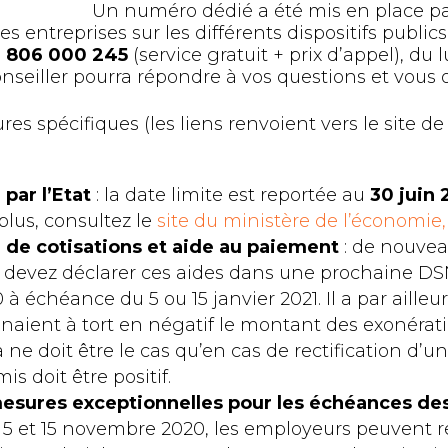
Un numéro dédié a été mis en place par
entreprises sur les différents dispositifs publics l
 806 000 245
(service gratuit + prix d’appel), du
onseiller pourra répondre à vos questions et vous o
s spécifiques (les liens renvoient vers le site de
 par l’Etat
: la date limite est reportée au
30 juin 
plus, consultez le
site du ministère de l’économie,
 de cotisations et aide au paiement
: de nouveau
 devez déclarer ces aides dans une prochaine DSN
 échéance du 5 ou 15 janvier 2021. Il a par ailleu
naient à tort en négatif le montant des exonérat
la ne doit être le cas qu’en cas de rectification d’un
s doit être positif.
mesures exceptionnelles pour les échéances des
5 et 15 novembre 2020, les employeurs peuvent r