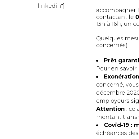
linkedin"]
accompagner les 
contactant le
0
13h à 16h, un c
Quelques mesure
concernés)
Prêt garanti
Pour en savoir 
Exonération
concerné, vous
décembre 2020 à
employeurs sig
Attention
: ce
montant transmi
Covid-19 : 
échéances des 