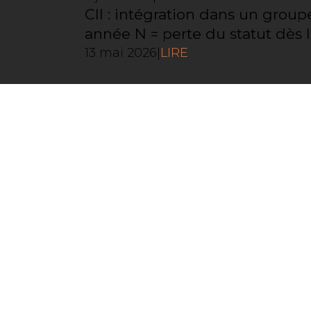
CII : intégration dans un gro
année N = perte du statut dès 
13 mai 2026
|
LIRE