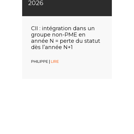
2026
2026
2026
CIR : dotations d’un
Remboursement
CII : intégration dans un
prototype ? ce n’est pas
immédiat du CIR/CII : une
groupe non-PME en
une cause d’exclusion
faculté, pas une obligation
année N = perte du statut
dès l’année N+1
PHILIPPE
PHILIPPE
|
|
LIRE
LIRE
PHILIPPE
|
LIRE