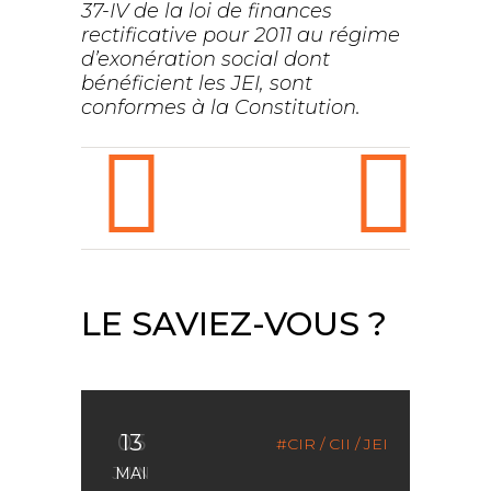
37-IV de la loi de finances
rectificative pour 2011 au régime
d’exonération social dont
bénéficient les JEI, sont
conformes à la Constitution.
LE SAVIEZ-VOUS ?
05
22
13
CIR / CII / JEI
CIR / CII / JEI
CIR / CII / JEI
JUIN
JUIN
MAI