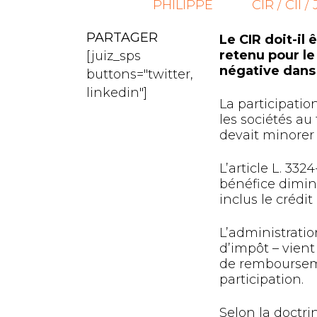
PHILIPPE
CIR / CII / 
PARTAGER
Le CIR doit-il
retenu pour le 
[juiz_sps
négative dans 
buttons="twitter,
linkedin"]
La participation
les sociétés au
devait minorer 
L’article L. 332
bénéfice diminu
inclus le crédi
L’administratio
d’impôt – vient
de rembourseme
participation.
Selon la doctri