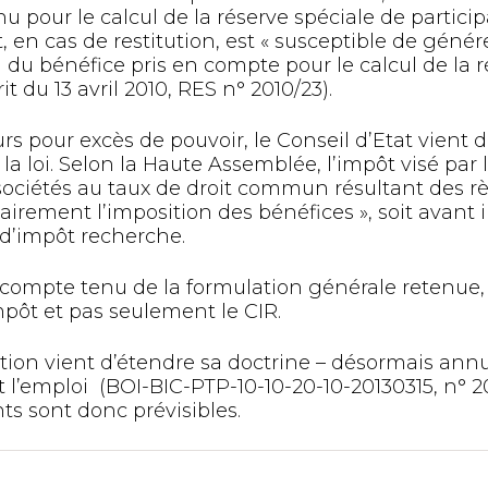
u pour le calcul de la réserve spéciale de participa
t, en cas de restitution, est « susceptible de géné
du bénéfice pris en compte pour le calcul de la r
rit du 13 avril 2010, RES n° 2010/23).
urs pour excès de pouvoir, le Conseil d’Etat vient 
à la loi. Selon la Haute Assemblée, l’impôt visé par
 sociétés au taux de droit commun résultant des règ
airement l’imposition des bénéfices », soit avant 
t d’impôt recherche.
compte tenu de la formulation générale retenue, l
mpôt et pas seulement le CIR.
ation vient d’étendre sa doctrine – désormais annu
t l’emploi (BOI-BIC-PTP-10-10-20-10-20130315, n° 
s sont donc prévisibles.