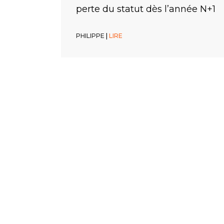
d’exclusion
obligation
perte du statut dès l’année N+1
PHILIPPE
PHILIPPE
PHILIPPE
|
|
|
LIRE
LIRE
LIRE