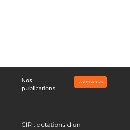
Vous innovez,
Nous
documentons, Ils
financent
Nos
Tous les articles
publications
CIR : dotations d’un