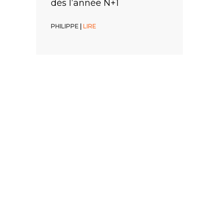
dès l’année N+1
PHILIPPE
PHILIPPE
|
|
LIRE
LIRE
PHILIPPE
|
LIRE