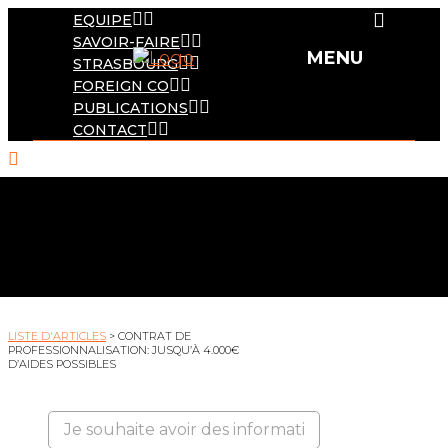
EQUIPE
SAVOIR-FAIRE
STRASBOURG
FOREIGN CO
PUBLICATIONS
CONTACT
LISTE D'ARTICLES
> CONTRAT DE
PROFESSIONNALISATION: JUSQU’À 4.000€
D’AIDES POSSIBLES