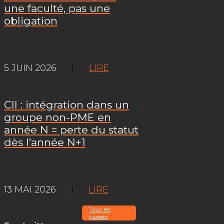
une faculté, pas une
obligation
5 JUIN 2026
|
LIRE
CII : intégration dans un
groupe non-PME en
année N = perte du statut
dès l’année N+1
13 MAI 2026
|
LIRE
Tous les
tweets