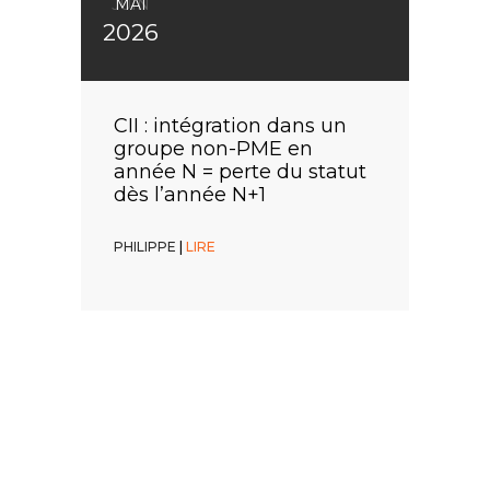
JUIN
JUIN
MAI
2026
2026
2026
CIR : dotations d’un
Remboursement
CII : intégration dans un
prototype ? ce n’est pas
immédiat du CIR/CII : une
groupe non-PME en
une cause d’exclusion
faculté, pas une obligation
année N = perte du statut
dès l’année N+1
PHILIPPE
PHILIPPE
|
|
LIRE
LIRE
PHILIPPE
|
LIRE