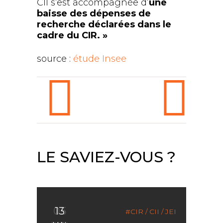
CII s’est accompagnée d’
une
baisse des dépenses de
recherche déclarées dans le
cadre du CIR. »
source :
étude Insee
LE SAVIEZ-VOUS ?
05
22
13
CIR / CII / JEI
CIR / CII / JEI
CIR / CII / JEI