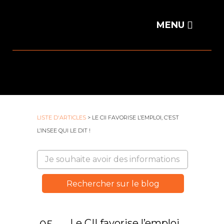
LISTE D'ARTICLES
> LE CII FAVORISE L’EMPLOI, C’EST
L’INSEE QUI LE DIT !
Le CII favorise l’emploi,