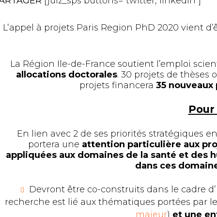
ARTAGER
[juiz_sps buttons="twitter, linkedin"]
L’appel à projets Paris Region PhD 2020 vient d’
La Région Ile-de-France soutient l’emploi scien
allocations doctorales
. 30 projets de thèses 
projets financera
35 nouveaux 
Pour 
En lien avec 2 de ses priorités stratégiques e
portera une
attention particulière aux proj
appliquées aux domaines de la santé et des h
dans ces domain
Devront être co-construits dans le cadre 
recherche est lié aux thématiques portées par le
majeur
)
et une en