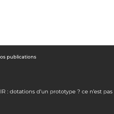
Les aides pu
Vous innovez, Nou
os publications
IR : dotations d’un prototype ? ce n’est pa