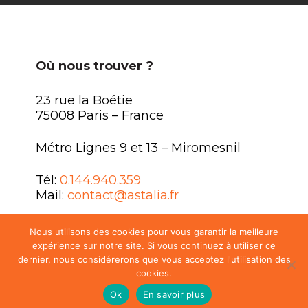
Où nous trouver ?
23 rue la Boétie
75008 Paris – France
Métro Lignes 9 et 13 – Miromesnil
Tél:
0.144.940.359
Mail:
contact@astalia.fr
Nous utilisons des cookies pour vous garantir la meilleure
expérience sur notre site. Si vous continuez à utiliser ce
dernier, nous considérerons que vous acceptez l'utilisation des
cookies.
MENTIONS LÉGALES
FAQ
Ok
En savoir plus