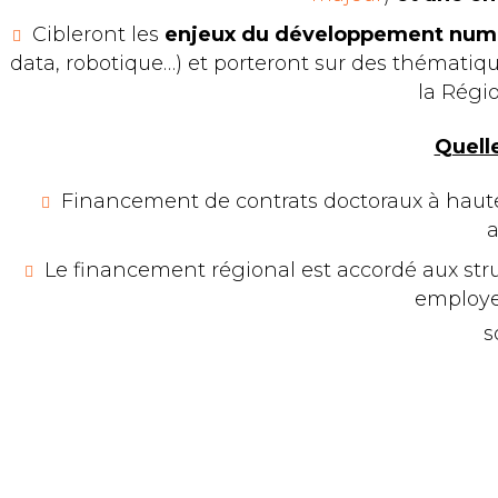
Cibleront les
enjeux du développement numé
data, robotique…) et porteront sur des thématiq
la Régi
Quelle
Financement de contrats doctoraux à haut
a
Le financement régional est accordé aux stru
employe
s