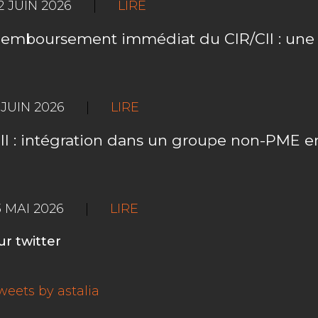
2 JUIN 2026
|
LIRE
emboursement immédiat du CIR/CII : une f
 JUIN 2026
|
LIRE
II : intégration dans un groupe non-PME e
3 MAI 2026
|
LIRE
ur twitter
weets by astalia