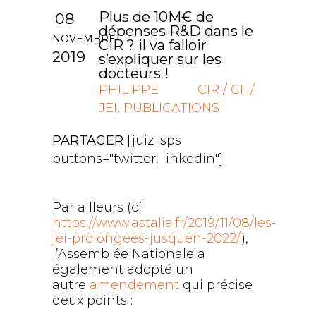
Plus de 10M€ de
08
dépenses R&D dans le
NOVEMBRE
CIR ? il va falloir
2019
s’expliquer sur les
docteurs !
PHILIPPE
CIR / CII /
JEI
,
PUBLICATIONS
PARTAGER
[juiz_sps
buttons="twitter, linkedin"]
Par ailleurs (cf
https://www.astalia.fr/2019/11/08/les-
jei-prolongees-jusquen-2022/
),
l’Assemblée Nationale a
également adopté un
autre
amendement
qui précise
deux points :