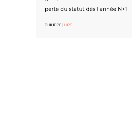
d’exclusion
obligation
perte du statut dès l’année N+1
PHILIPPE
PHILIPPE
PHILIPPE
|
|
|
LIRE
LIRE
LIRE