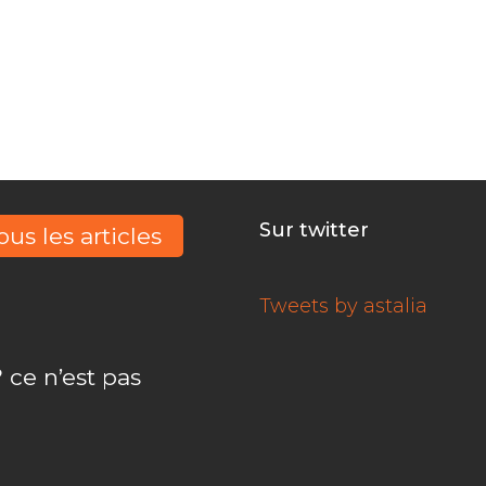
vez, Nous docume
financent
Sur twitter
ous les articles
Tweets by astalia
 ce n’est pas