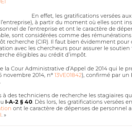
JEI
En effet, les gratifications versées au
l’entreprise), à partir du moment où elles sont i
sonnel de l’entreprise et ont le caractère de dép
able, sont considérées comme des rémunérations p
ôt recherche (CIR). Il faut bien évidemment pour c
ration avec les chercheurs pour assurer le soutie
erche éligibles au crédit d’impôt.
de la Cour Administrative d’Appel de 2014 qui le pr
 6 novembre 2014, n°
13VE01842
), confirmé par un 
.
s à des techniciens de recherche les stagiaires qu
au
I-A-2 § 40
. Dès lors, les gratifications versées e
ation
ont le caractère de dépenses de personnel au 
I
. »