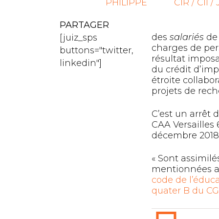
PHILIPPE
CIR / CII / 
PARTAGER
des
salariés
de 
[juiz_sps
charges de per
buttons="twitter,
résultat impos
linkedin"]
du crédit d’imp
étroite collabo
projets de rech
C’est un arrêt 
CAA Versailles
décembre 2018
« Sont assimilé
mentionnées 
code de l’éduc
quater B du CG