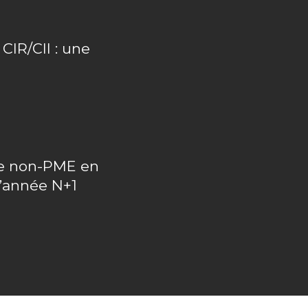
IR/CII : une
upe non-PME en
l’année N+1