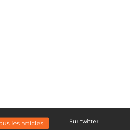
 publiques à vot
vez, Nous docume
financent
Sur twitter
ous les articles