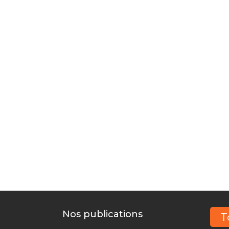
Les aides
Vous inno
Nos publications
T