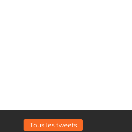
©
re portée
ntons, Ils
Tous les tweets