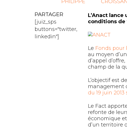
PHILIPPE
CROISSAN
PARTAGER
L’Anact lance 
conditions de 
[juiz_sps
buttons="twitter,
linkedin"]
Le
Fonds pour l
au moyen d’une
d’appel d’offre
champ de la qua
L’objectif est 
management da
du 19 juin 2013 
Le Fact apport
refonte de leur
économique et s
d’un territoire