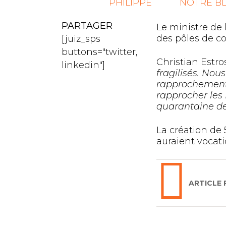
PHILIPPE
NOTRE B
PARTAGER
Le ministre de
des pôles de c
[juiz_sps
buttons="twitter,
Christian Estro
linkedin"]
fragilisés. No
rapprochement à
rapprocher les 
quarantaine de 
La création de 
auraient vocati
ARTICLE