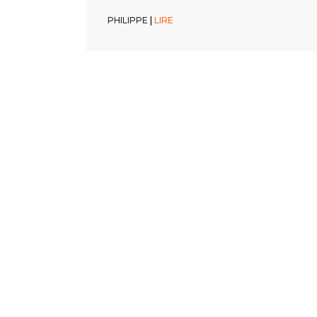
PHILIPPE
PHILIPPE
|
|
LIRE
LIRE