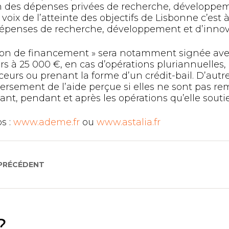
 des dépenses privées de recherche, développeme
a voix de l’atteinte des objectifs de Lisbonne c’est 
épenses de recherche, développement et d’innovat
on de financement » sera notamment signée avec
rs à 25 000 €, en cas d’opérations pluriannuelles,
ceurs ou prenant la forme d’un crédit-bail. D’autr
versement de l’aide perçue si elles ne sont pas r
nt, pendant et après les opérations qu’elle sout
os :
www.ademe.fr
ou
www.astalia.fr
 PRÉCÉDENT
?