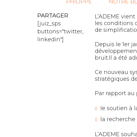
PHILIPPE
NOTRE B
PARTAGER
L’ADEME vient 
les conditions 
[juiz_sps
de simplificati
buttons="twitter,
linkedin"]
Depuis le 1er 
développement e
bruit.Il a été 
Ce nouveau sys
stratégiques d
Par rapport au 
le soutien à 
la recherche 
L’ADEME souhai