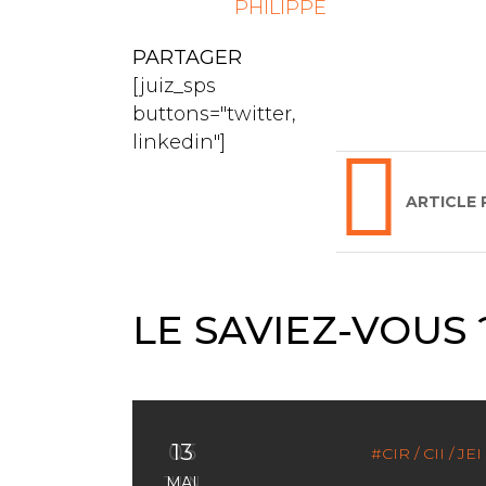
PHILIPPE
PARTAGER
[juiz_sps
buttons="twitter,
linkedin"]
ARTICLE
LE SAVIEZ-VOUS 
05
22
13
CIR / CII / JEI
CIR / CII / JEI
CIR / CII / JEI
JUIN
JUIN
MAI