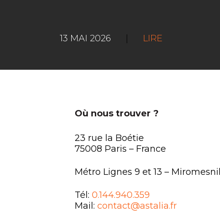
13 MAI 2026
|
LIRE
Où nous trouver ?
23 rue la Boétie
75008 Paris – France
Métro Lignes 9 et 13 – Miromesni
Tél:
0.144.940.359
Mail:
contact@astalia.fr