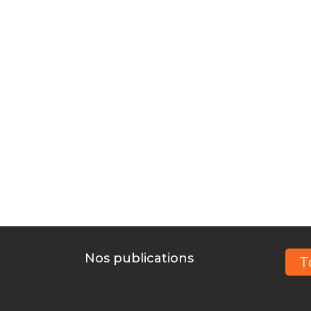
Les aides
Vous inno
Nos publications
T