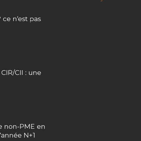
 ce n’est pas
IR/CII : une
upe non-PME en
l’année N+1