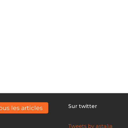
 publiques à vot
vez, Nous docume
financent
Sur twitter
ous les articles
Tweets by astalia