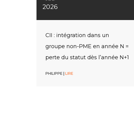
2026
2026
2026
CIR : dotations d’un prototype ?
Remboursement immédiat du
CII : intégration dans un
ce n’est pas une cause
CIR/CII : une faculté, pas une
groupe non-PME en année N =
d’exclusion
obligation
perte du statut dès l’année N+1
PHILIPPE
PHILIPPE
PHILIPPE
|
|
|
LIRE
LIRE
LIRE