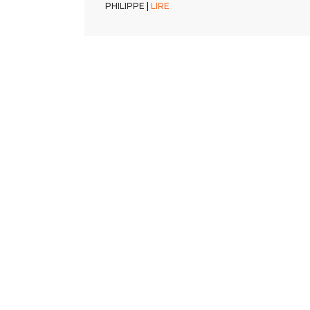
PHILIPPE
PHILIPPE
PHILIPPE
|
|
|
LIRE
LIRE
LIRE