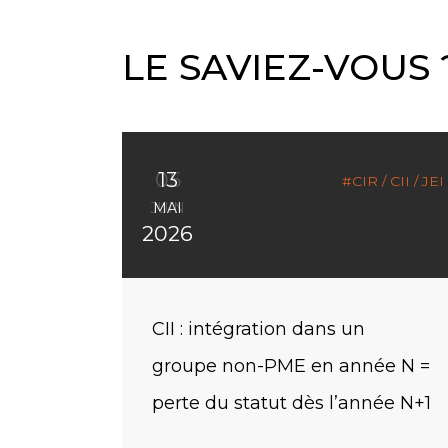
LE SAVIEZ-VOUS 
05
22
13
CIR / CII / JEI
CIR / CII / JEI
CIR / CII / JEI
JUIN
JUIN
MAI
2026
2026
2026
CIR : dotations d’un prototype ?
Remboursement immédiat du
CII : intégration dans un
ce n’est pas une cause
CIR/CII : une faculté, pas une
groupe non-PME en année N =
d’exclusion
obligation
perte du statut dès l’année N+1