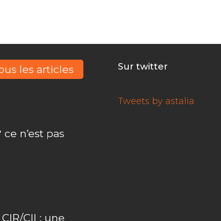
Sur twitter
ous les articles
Tweets by astalia
 ce n’est pas
IR/CII : une