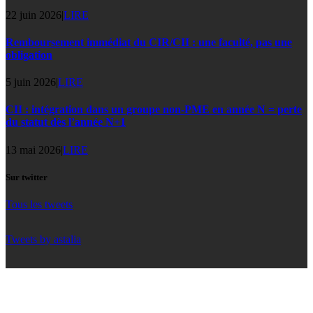
22 juin 2026
|
LIRE
Remboursement immédiat du CIR/CII : une faculté, pas une
obligation
5 juin 2026
|
LIRE
CII : intégration dans un groupe non-PME en année N = perte
du statut dès l’année N+1
13 mai 2026
|
LIRE
Sur twitter
Tous les tweets
Tweets by astalia