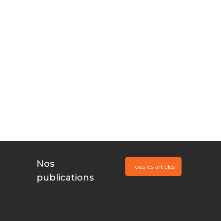
publiques à votre
©
portée
Vous innovez,
Nous
documentons, Ils
financent
Nos
Tous les articles
publications