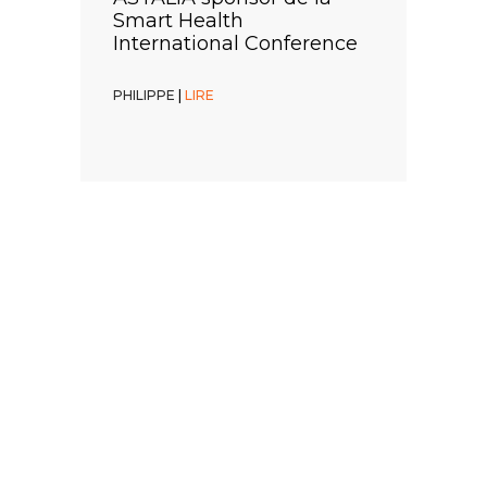
Smart Health
International Conference
PHILIPPE
PHILIPPE
|
|
LIRE
LIRE
PHILIPPE
|
LIRE