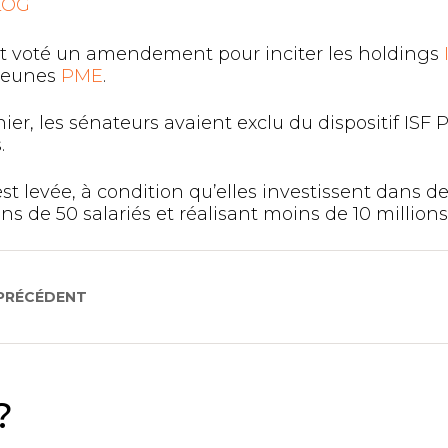
LOG
t voté un amendement pour inciter les holdings
s jeunes
PME
.
er, les sénateurs avaient exclu du dispositif IS
.
est levée, à condition qu’elles investissent dans d
 de 50 salariés et réalisant moins de 10 millions d
 PRÉCÉDENT
?