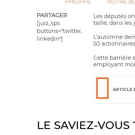
PHILIPPE
NOTRE B
PARTAGER
Les députés on
taille, dans le
[juiz_sps
buttons="twitter,
L’automne derni
linkedin"]
50 actionnaires
Cette barrière 
employant moins
ARTICLE
LE SAVIEZ-VOUS 