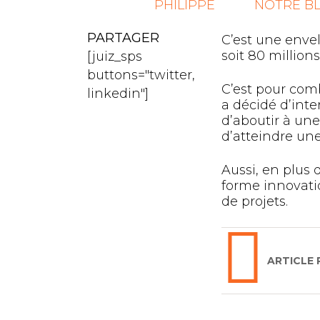
PHILIPPE
NOTRE B
PARTAGER
C’est une enve
soit 80 million
[juiz_sps
buttons="twitter,
C’est pour com
linkedin"]
a décidé d’inte
d’aboutir à un
d’atteindre une 
Aussi, en plus 
forme innovati
de projets.
ARTICLE