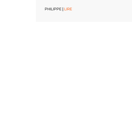
PHILIPPE
PHILIPPE
|
|
LIRE
LIRE