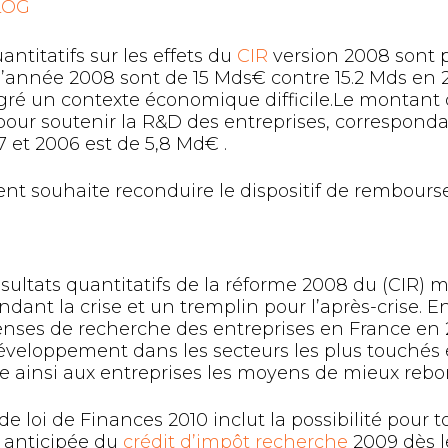
LOG
antitatifs sur les effets du
CIR
version 2008 sont 
’année 2008 sont de 15 Mds€ contre 15.2 Mds en 200
ré un contexte économique difficile.Le montant 
pour soutenir la R&D des entreprises, correspon
 et 2006 est de 5,8 Md€ .
t souhaite reconduire le dispositif de rembours
sultats quantitatifs de la réforme 2008 du (CIR) m
dant la crise et un tremplin pour l’après-crise. En
nses de recherche des entreprises en France en 2
éveloppement dans les secteurs les plus touchés 
nne ainsi aux entreprises les moyens de mieux rebon
t de loi de Finances 2010 inclut la possibilité pou
 anticipée du
crédit d’impôt recherche
2009 dès l