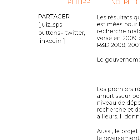
PHILIPPE
NOTRE B
PARTAGER
Les résultats qu
estimées pour l
[juiz_sps
recherche malg
buttons="twitter,
versé en 2009 
linkedin"]
R&D 2008, 2007
Le gouvernemen
Les premiers ré
amortisseur pen
niveau de dépe
recherche et d
ailleurs. Il do
Aussi, le proje
le reversement