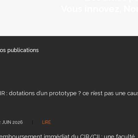
Vous innovez, No
os publications
IR : dotations d’un prototype ? ce n’est pas une cau
2 JUIN 2026
|
LIRE
emboursement immédiat du CIR/CII : une faculté, 