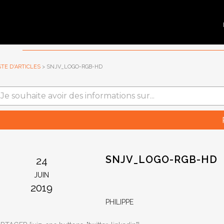
STE D'ARTICLES
> SNJV_LOGO-RGB-HD
SNJV_LOGO-RGB-HD
24
JUIN
2019
PHILIPPE