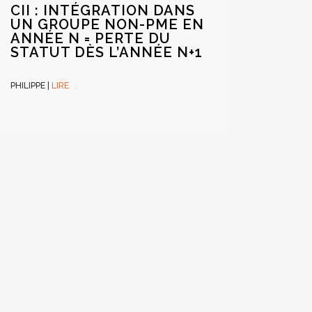
CIR : DOTATIONS D’UN
REMBOURSEMENT
CII : INTÉGRATION DANS
PROTOTYPE ? CE N’EST
IMMÉDIAT DU CIR/CII :
UN GROUPE NON-PME EN
PAS UNE CAUSE
UNE FACULTÉ, PAS UNE
ANNÉE N = PERTE DU
D’EXCLUSION
OBLIGATION
STATUT DÈS L’ANNÉE N+1
PHILIPPE
PHILIPPE
PHILIPPE
|
|
|
LIRE
LIRE
LIRE