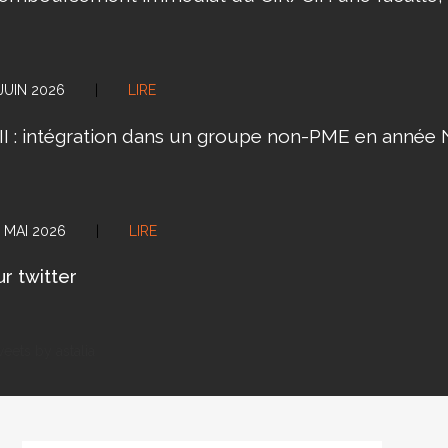
 JUIN 2026
|
LIRE
II : intégration dans un groupe non-PME en année N
3 MAI 2026
|
LIRE
ur twitter
eets by astalia