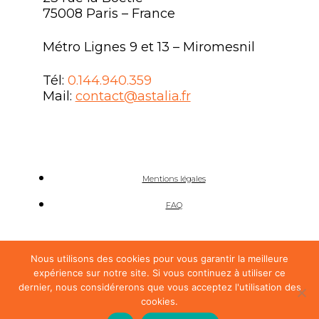
75008 Paris – France
Métro Lignes 9 et 13 – Miromesnil
Tél:
0.144.940.359
Mail:
contact@astalia.fr
Mentions légales
FAQ
Nous utilisons des cookies pour vous garantir la meilleure
Développement par l’agence SHOKOLA
expérience sur notre site. Si vous continuez à utiliser ce
dernier, nous considérerons que vous acceptez l'utilisation des
DESIGN PAR A.FEBRISSY
cookies.