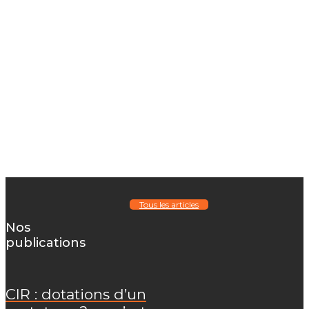
portée
Vous innovez,
Nous
documentons, Ils
financent
Tous les articles
Nos
publications
CIR : dotations d’un