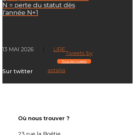
N = perte du statut dès
l’année N+1
13 MAI 2026
|
LIRE
Tweets by
Tous les tweets
astalia
Sur twitter
Où nous trouver ?
23 rue la Boétie