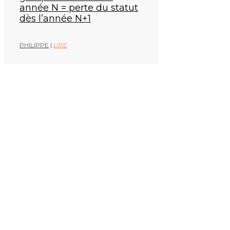
une cause d’exclusion
faculté, pas une obligation
année N = perte du statut
dès l’année N+1
PHILIPPE
PHILIPPE
|
|
LIRE
LIRE
PHILIPPE
|
LIRE